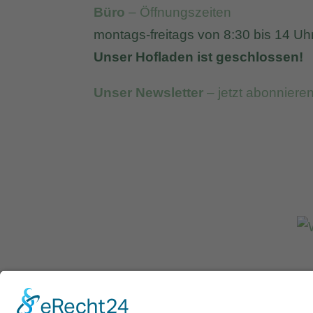
Büro
– Öffnungszeiten
montags-freitags von 8:30 bis 14 Uh
Unser Hofladen ist geschlossen!
Unser Newsletter
– jetzt abonniere
Kontakt & Öffnungszeiten
Impressum