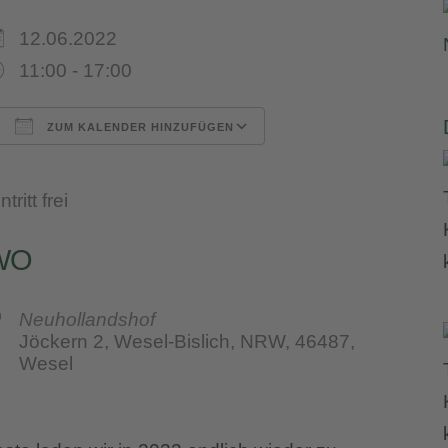
12.06.2022
11:00 - 17:00
ZUM KALENDER HINZUFÜGEN
ICS herunterladen
Google Kalender
iCalendar
Office 365
Outlook Live
ntritt frei
WO
Neuhollandshof
Jöckern 2, Wesel-Bislich, NRW, 46487,
Wesel