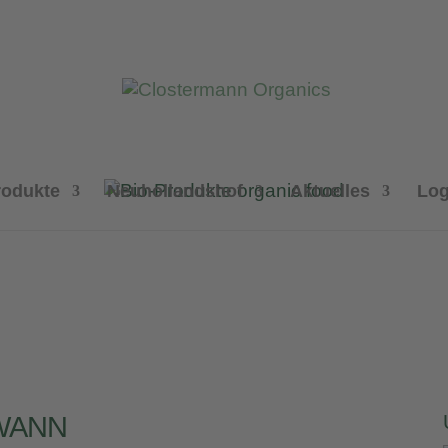
rodukte
Neuhollandshof
Aktuelles
Log
WANN