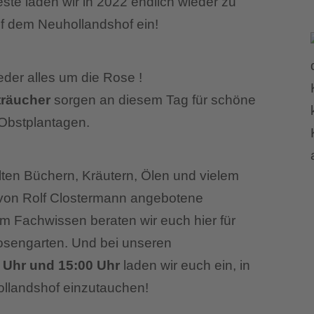
te laden wir in 2022 endlich wieder zu
f dem Neuhollandshof ein!
eder alles um die Rose !
träucher
sorgen an diesem Tag für schöne
 Obstplantagen.
n Büchern, Kräutern, Ölen und vielem
 von Rolf Clostermann angebotene
em Fachwissen beraten wir euch hier für
osengarten. Und bei unseren
 Uhr und 15:00 Uhr
laden wir euch ein, in
ollandshof einzutauchen!