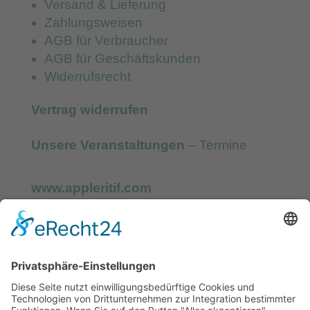
Versand & Lieferung
Zahlungsweisen
AGB für Verbraucher
AGB für Geschäftskunden
Widerrufsrecht
Vertrag widerrufen
Unsere Veranstaltungen
– Termine
www.appleritif.com