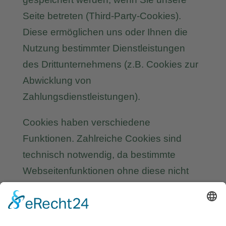
Seite betreten (Third-Party-Cookies).
Diese ermöglichen uns oder Ihnen die
Nutzung bestimmter Dienstleistungen
des Drittunternehmens (z.B. Cookies zur
Abwicklung von
Zahlungsdienstleistungen).
Cookies haben verschiedene
Funktionen. Zahlreiche Cookies sind
technisch notwendig, da bestimmte
Webseitenfunktionen ohne diese nicht
funktionieren würden (z.B. die
Warenkorbfunktion oder die Anzeige von
Videos). Andere Cookies dienen dazu,