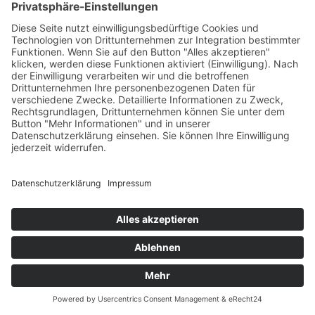
das Nutzerverhalten auszuwerten oder
Werbung anzuzeigen.
Cookies, die zur Durchführung des
elektronischen Kommunikationsvorgangs
(notwendige Cookies) oder zur
Bereitstellung bestimmter, von Ihnen
erwünschter Funktionen (funktionale
Cookies, z. B. für die Warenkorbfunktion)
oder zur Optimierung der Webseite (z.B.
Cookies zur Messung des
Webpublikums) erforderlich sind, werden
auf Grundlage von Art. 6 Abs. 1 lit. f
DSGVO gespeichert, sofern keine andere