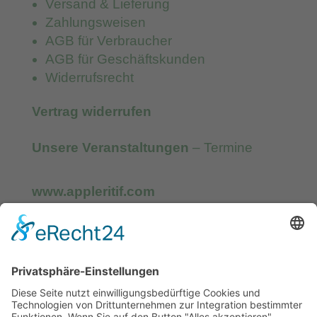
Versand & Lieferung
Zahlungsweisen
AGB für Verbraucher
AGB für Geschäftskunden
Widerrufsrecht
Vertrag widerrufen
Unsere Veranstaltungen
– Termine
www.appleritif.com