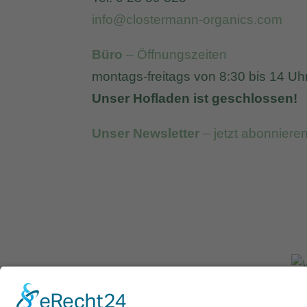
info@clostermann-organics.com
Büro
– Öffnungszeiten
montags-freitags von 8:30 bis 14 Uh
Unser Hofladen ist geschlossen!
Unser Newsletter
– jetzt abonniere