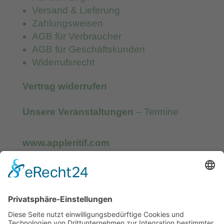
Versand & Lieferung
Zahlungsweisen
AGB für Verbraucher
AGB für Geschäftskunden
Widerrufsrecht
Vertrag widerrufen
Unsere Veranstaltungen
– Termine
www.appleritif.com