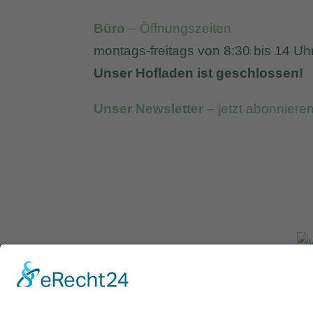
Büro
– Öffnungszeiten
montags-freitags von 8:30 bis 14 Uh
Unser Hofladen ist geschlossen!
Unser Newsletter
– jetzt abonniere