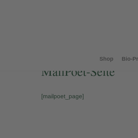
Shop
Bio-P
MailPoet-Seite
[mailpoet_page]