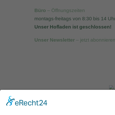
Büro
– Öffnungszeiten
montags-freitags von 8:30 bis 14 Uh
Unser Hofladen ist geschlossen!
Unser Newsletter
– jetzt abonniere