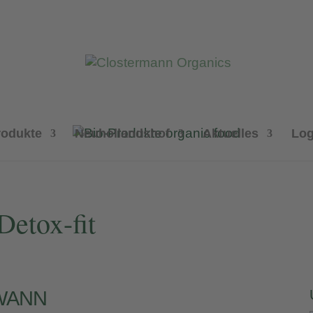
rodukte
Neuhollandshof
Aktuelles
Log
Detox-fit
WANN