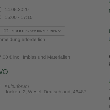
14.05.2020
15:00 - 17:15
ZUM KALENDER HINZUFÜGEN
nmeldung erforderlich
ICS herunterladen
Google Kalender
iCalendar
Office 365
Outlook Live
7,00 €
incl. Imbiss und Materialien
WO
Kulturforum
Jöckern 2, Wesel, Deutschland, 46487