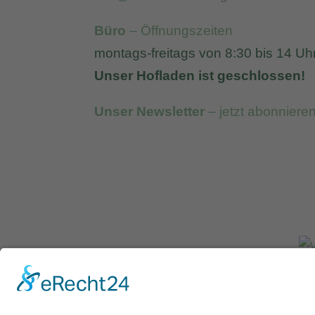
Büro
– Öffnungszeiten
montags-freitags von 8:30 bis 14 Uh
Unser Hofladen ist geschlossen!
Unser Newsletter
– jetzt abonniere