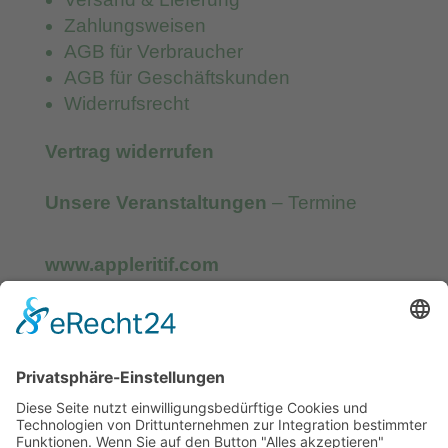
Zahlungsweisen
AGB für Verbraucher
AGB für Geschäftskunden
Widerrufsrecht
Vertrag widerrufen
Unsere Veranstaltungen
– Termine
www.appleritif.com