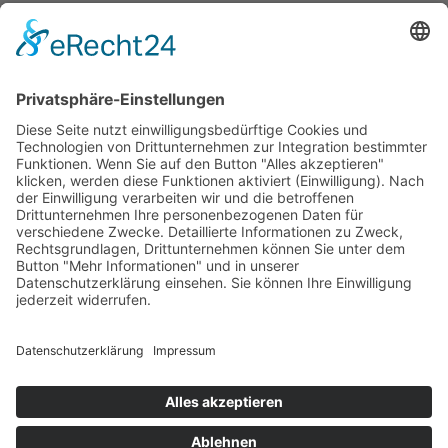
© 2026 Clostermann Organics • demeter