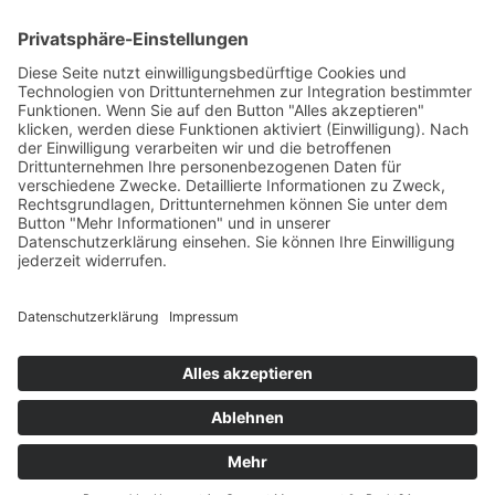
© 2026 Clostermann Organics • demeter
Obstplantagen • Wesel am Niederrhein • NRW
Cookie-Einstellungen