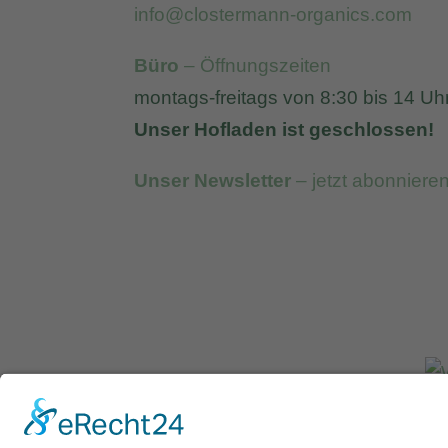
info@clostermann-organics.com
Büro
– Öffnungszeiten
montags-freitags von 8:30 bis 14 Uh
Unser Hofladen ist geschlossen!
Unser Newsletter
– jetzt abonniere