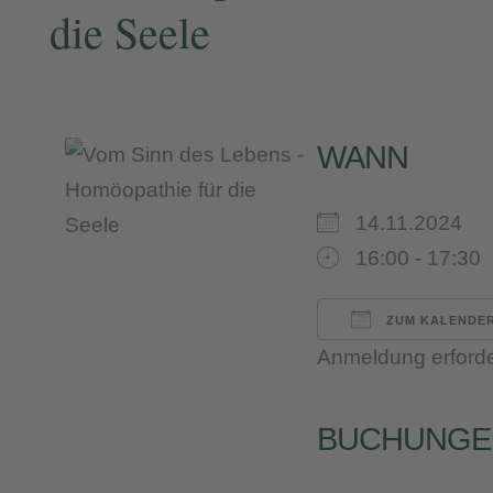
die Seele
WANN
14.11.2024
16:00 - 17:30
ZUM KALENDER
Anmeldung erforde
ICS herunterl
Google 
iC
BUCHUNGE