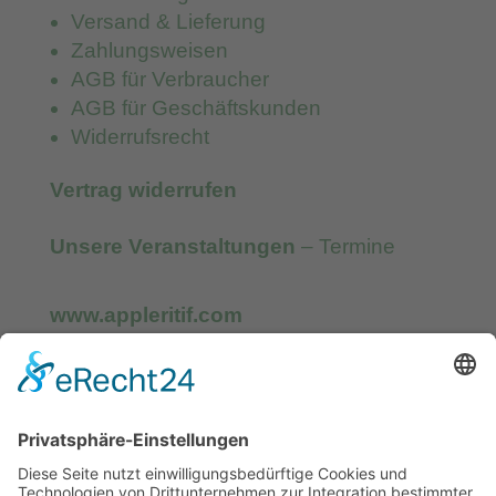
Versand & Lieferung
Zahlungsweisen
AGB für Verbraucher
AGB für Geschäftskunden
Widerrufsrecht
Vertrag widerrufen
Unsere Veranstaltungen
– Termine
www.appleritif.com