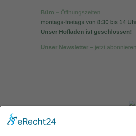
Büro
– Öffnungszeiten
montags-freitags von 8:30 bis 14 Uh
Unser Hofladen ist geschlossen!
Unser Newsletter
– jetzt abonniere