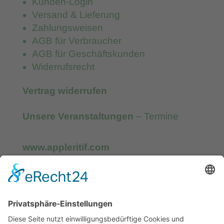
Kunden-Login
Versand & Lieferung
Zahlungsweisen
AGB für Verbraucher
AGB für Geschäftskunden
Widerrufsrecht
Vertrag widerrufen
Unsere Veranstaltungen
– Termine
www.appleritif.com