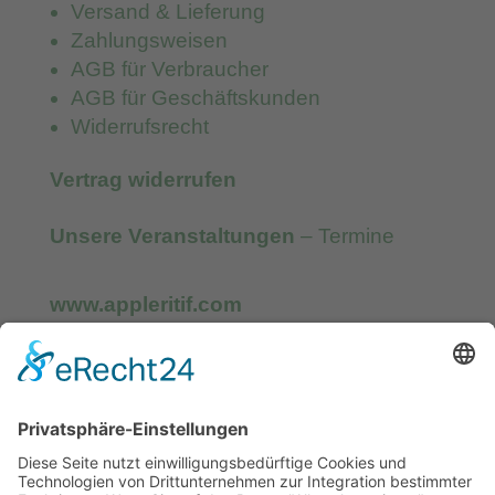
Versand & Lieferung
Zahlungsweisen
AGB für Verbraucher
AGB für Geschäftskunden
Widerrufsrecht
Vertrag widerrufen
Unsere Veranstaltungen
– Termine
www.appleritif.com