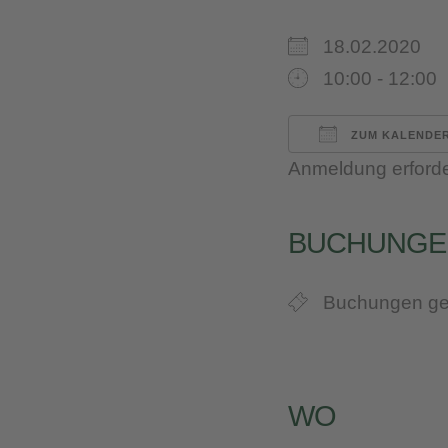
18.02.2020
10:00 - 12:00
ZUM KALENDER
Anmeldung erforde
ICS herunterl
Google 
iC
BUCHUNGE
Buchungen ge
WO