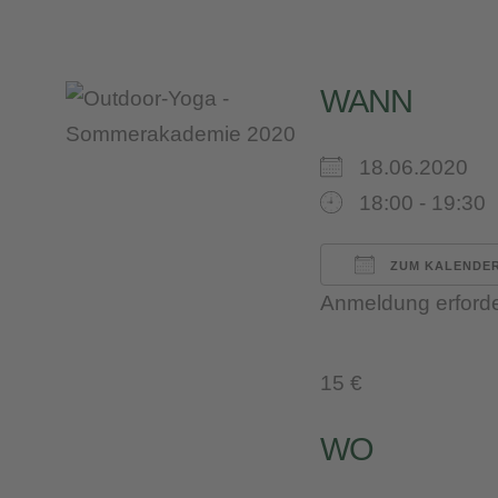
WANN
18.06.2020
18:00 - 19:30
ZUM KALENDER
Anmeldung erforde
ICS herunterl
Google 
iC
15 €
WO