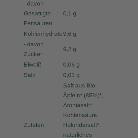
- davon
Gesättigte
0,1 g
Fettsäuren
Kohlenhydrate
9,6 g
- davon
9,2 g
Zucker
Eiweiß
0,06 g
Salz
0,01 g
Saft aus Bio-
Äpfeln* (85%)*,
Aroniasaft*,
Kohlensäure,
Zutaten
Holundersaft*,
natürliches