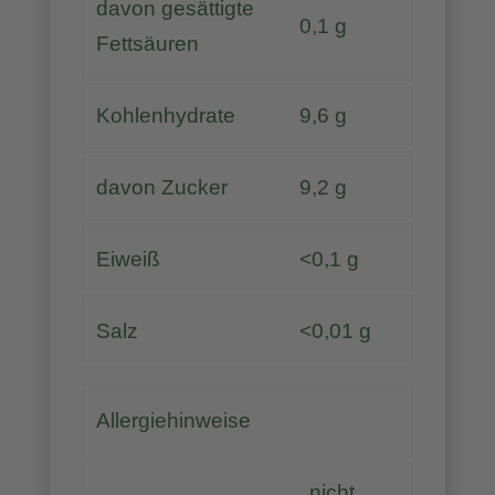
davon gesättigte
0,1 g
Fettsäuren
Kohlenhydrate
9,6 g
davon Zucker
9,2 g
Eiweiß
<0,1 g
Salz
<0,01 g
Allergiehinweise
nicht