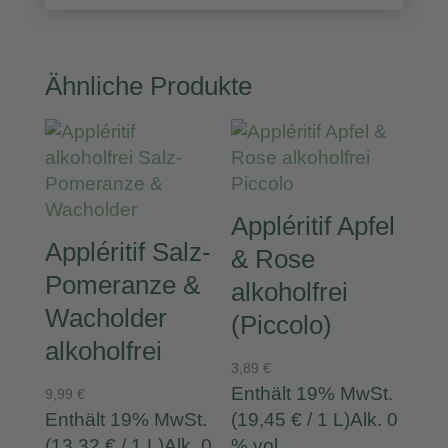
Ähnliche Produkte
Appléritif Apfel
Appléritif Salz-
& Rose
Pomeranze &
alkoholfrei
Wacholder
(Piccolo)
alkoholfrei
3,89
€
Enthält 19% MwSt.
9,99
€
Enthält 19% MwSt.
(
19,45
€
/ 1 L)
Alk. 0
(
13,32
€
/ 1 L)
Alk. 0
% vol