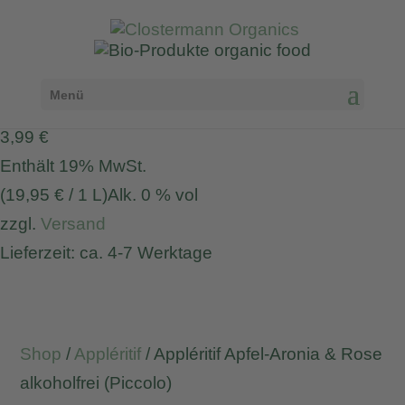
Menü
3,99
€
Enthält 19% MwSt.
(
19,95
€
/ 1 L)
Alk. 0 % vol
zzgl.
Versand
Lieferzeit: ca. 4-7 Werktage
Shop
/
Appléritif
/ Appléritif Apfel-Aronia & Rose
alkoholfrei (Piccolo)