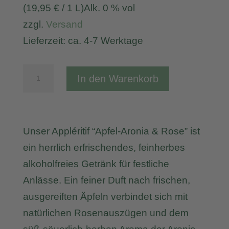
(
19,95
€
/ 1 L)
Alk. 0 % vol
zzgl.
Versand
Lieferzeit: ca. 4-7 Werktage
Appléritif
In den Warenkorb
Apfel-
Aronia
&
Unser Appléritif “Apfel-Aronia & Rose” ist
Rose
ein herrlich erfrischendes, feinherbes
alkoholfrei
alkoholfreies Getränk für festliche
(Piccolo)
Anlässe. Ein feiner Duft nach frischen,
Menge
ausgereiften Äpfeln verbindet sich mit
natürlichen Rosenauszügen und dem