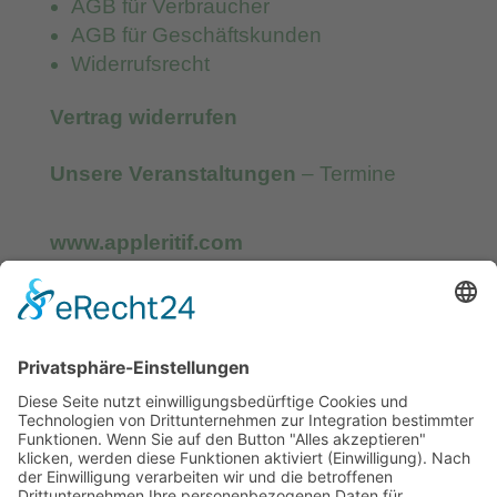
AGB für Verbraucher
AGB für Geschäftskunden
Widerrufsrecht
Vertrag widerrufen
Unsere Veranstaltungen
– Termine
www.appleritif.com