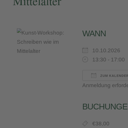
Mittelalter
WANN
10.10.2026
13:30 - 17:00
ZUM KALENDER
Anmeldung erforde
ICS herunterl
Google 
iC
BUCHUNGE
€38,00