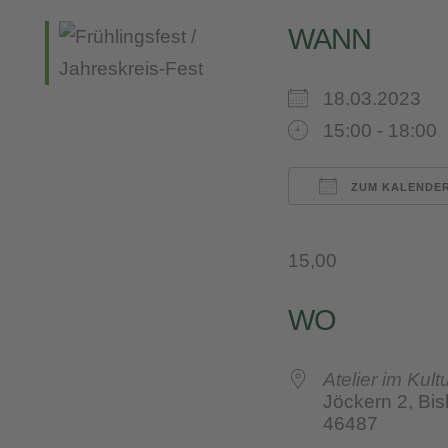
WANN
18.03.2023
15:00 - 18:00
ZUM KALENDER
ICS herunterl
Google 
iC
15,00
WO
Atelier im Kult
Jöckern 2, Bis
46487