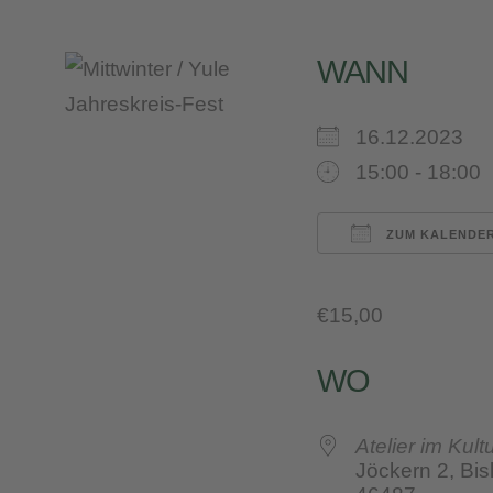
WANN
16.12.2023
15:00 - 18:00
ZUM KALENDER
ICS herunterl
Google 
iC
€15,00
WO
Atelier im Kult
Jöckern 2, Bis