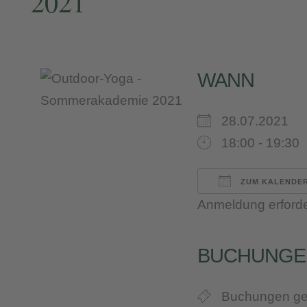
2021
WANN
28.07.2021
18:00 - 19:30
ZUM KALENDER
Anmeldung erforde
ICS herunterl
Google 
iC
BUCHUNGE
Buchungen ge