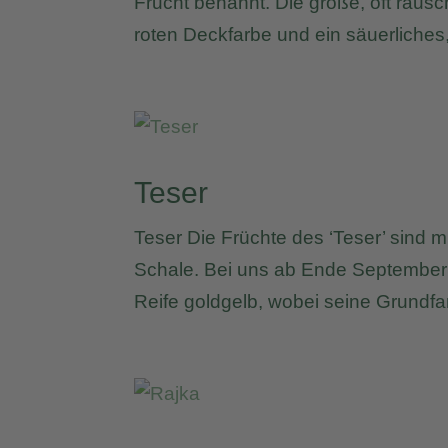
Frucht benannt. Die große, oft rausc
roten Deckfarbe und ein säuerliches,
Teser
Teser Die Früchte des ‘Teser’ sind mi
Schale. Bei uns ab Ende September pf
Reife goldgelb, wobei seine Grundfar