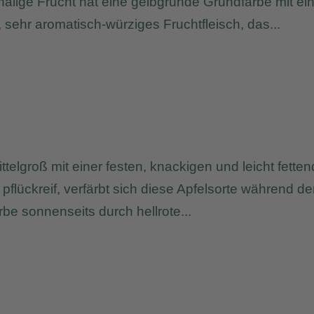
halige Frucht hat eine gelbgründe Grundfarbe mit ei
 sehr aromatisch-würziges Fruchtfleisch, das...
ttelgroß mit einer festen, knackigen und leicht fette
lückreif, verfärbt sich diese Apfelsorte während de
be sonnenseits durch hellrote...